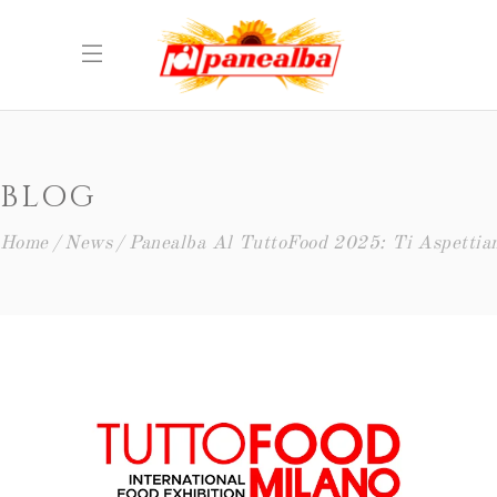
BLOG
Home
News
Panealba Al TuttoFood 2025: Ti Aspettia