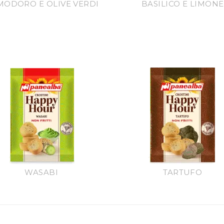
ODORO E OLIVE VERDI
BASILICO E LIMONE
WASABI
TARTUFO